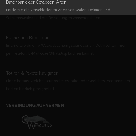
Datenbank der Cetaceen-Arten
Entdecke die verschiedenen Arten von Walen, Delfinen und
Schweinswalen und die Beziehungen zwischen ihnen.
Buche eine Bootstour
Erfahre wie du eine Walbeobachtungstour oder ein Delfinschwimmen
per Telefon, E-Mail oder WhatsApp buchen kannst.
Touren & Pakete Navigator
Finde heraus, welche Tour, welches Paket oder welches Programm am
besten für dich geeignet ist.
VERBINDUNG AUFNEHMEN