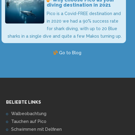
diving destination in 2021
Pico is a Covid-FREE destination and
in 2020 we had a 90% success rate
for shark diving, with up to 20 Blue
sharks in a single dive and quite a few Makos turning up.
Go to Blog
BELIEBTE LINKS
Walbeobachtung
Tauchen auf Pico
Schwimmen mit Delfinen