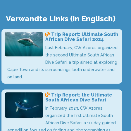
Verwandte Links (in Englisch)
Trip Report: Ultimate South
African Dive Safari 2024
Last February, CW Azores organized
the second Ultimate South African
Dive Safari, a trip aimed at exploring
Cape Town and its surroundings, both underwater and
on land.
Trip Report: the Ultimate
South African Dive Safari
In February 2023, CW Azores
organized the first Ultimate South
African Dive Safari, a 10-day guided
expedition focused on finding and photographing as