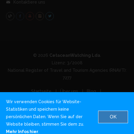
Kontaktiere uns
© 2026
CetaceanWatching Lda
.
Lizenz: 3/2008
National Register of Travel and Tourism Agencies (RNAVT):
7277
Startseite
Über uns
Blog
Nutzungsbedingungen
Datenschutz & Cookies
Wir verwenden Cookies für Website-
Kontaktiere uns
Statistiken und speichern keine
OK
persönlichen Daten. Wenn Sie auf der
Website bleiben, stimmen Sie dem zu.
English
German
Italian
Mehr Infos hier
.