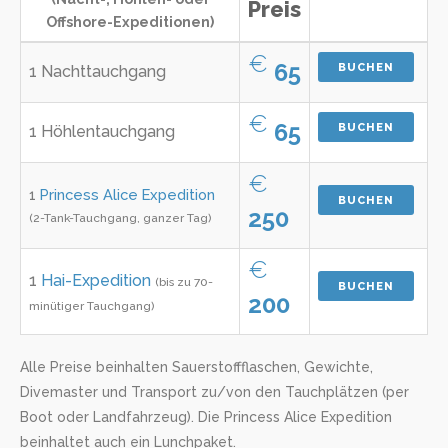
Preis
Offshore-Expeditionen)
€
65
BUCHEN
1 Nachttauchgang
€
65
BUCHEN
1 Höhlentauchgang
€
1
Princess Alice Expedition
BUCHEN
250
(2-Tank-Tauchgang, ganzer Tag)
€
1
Hai-Expedition
(bis zu 70-
BUCHEN
200
minütiger Tauchgang)
Alle Preise beinhalten Sauerstoffflaschen, Gewichte,
Divemaster und Transport zu/von den Tauchplätzen (per
Boot oder Landfahrzeug). Die Princess Alice Expedition
beinhaltet auch ein Lunchpaket.