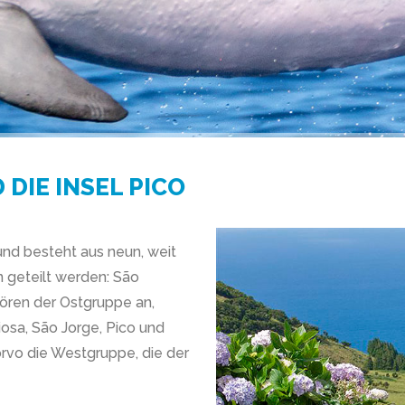
DIE INSEL PICO
nd besteht aus neun, weit
n geteilt werden: São
hören der Ostgruppe an,
iosa, São Jorge, Pico und
orvo die Westgruppe, die der