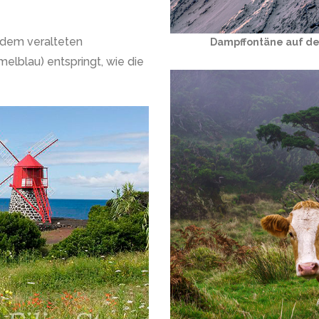
 dem veralteten
Dampffontäne auf dem 
elblau) entspringt, wie die