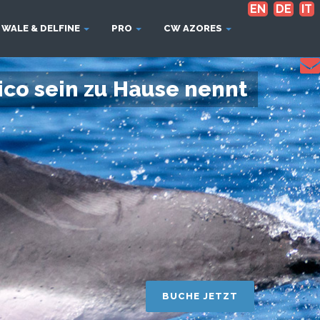
EN
DE
IT
WALE & DELFINE
PRO
CW AZORES