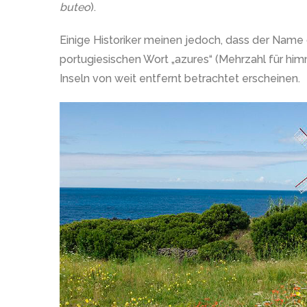
buteo
).
Einige Historiker meinen jedoch, dass der Name
portugiesischen Wort „azures“ (Mehrzahl für himm
Inseln von weit entfernt betrachtet erscheinen.