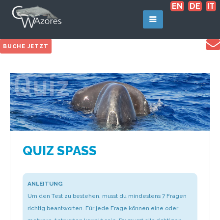
EN
DE
IT
BUCHE JETZT
QUIZ SPASS
ANLEITUNG
Um den Test zu bestehen, musst du mindestens 7 Fragen
richtig beantworten. Für jede Frage können eine oder