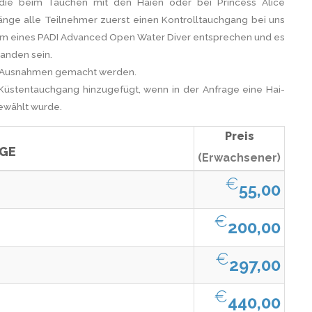
 die beim Tauchen mit den Haien oder bei Princess Alice
hgänge alle Teilnehmer zuerst einen Kontrolltauchgang bei uns
dem eines PADI Advanced Open Water Diver entsprechen und es
anden sein.
ne Ausnahmen gemacht werden.
Küstentauchgang hinzugefügt, wenn in der Anfrage eine Hai-
gewählt wurde.
Preis
GE
(Erwachsener)
€
55,00
€
200,00
€
297,00
€
440,00