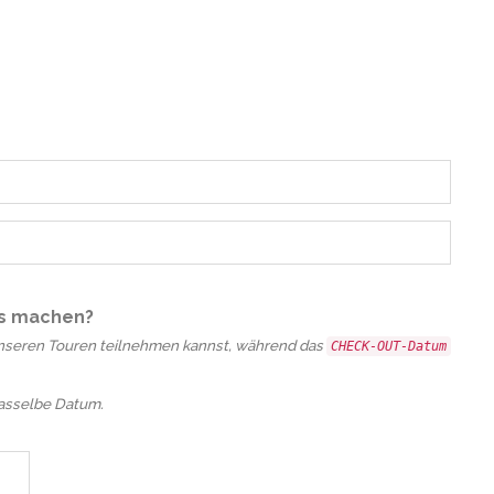
ns machen?
, an dem du an unseren Touren teilnehmen kannst, während das
CHECK-OUT-Datum
dasselbe Datum.