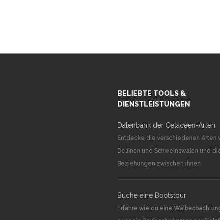
BELIEBTE TOOLS &
DIENSTLEISTUNGEN
Datenbank der Cetaceen-Arten
Entdecke die verschiedenen Arten 
Delfinen und Schweinswalen und di
Beziehungen zwischen ihnen.
Buche eine Bootstour
Erfahre wie du eine Walbeobachtun