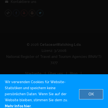
Kontaktiere uns
© 2026
CetaceanWatching Lda
.
Lizenz: 3/2008
National Register of Travel and Tourism Agencies (RNAVT):
7277
Startseite
Über uns
Blog
Nutzungsbedingungen
Datenschutz & Cookies
Wir verwenden Cookies für Website-
Kontaktiere uns
Statistiken und speichern keine
OK
persönlichen Daten. Wenn Sie auf der
Website bleiben, stimmen Sie dem zu.
English
German
Italian
Mehr Infos hier
.