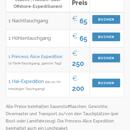
Preis
Offshore-Expeditionen)
€
65
BUCHEN
1 Nachttauchgang
€
65
BUCHEN
1 Höhlentauchgang
€
1
Princess Alice Expedition
BUCHEN
250
(2-Tank-Tauchgang, ganzer Tag)
€
1
Hai-Expedition
(bis zu 70-
BUCHEN
200
minütiger Tauchgang)
Alle Preise beinhalten Sauerstoffflaschen, Gewichte,
Divemaster und Transport zu/von den Tauchplätzen (per
Boot oder Landfahrzeug). Die Princess Alice Expedition
beinhaltet auch ein Lunchpaket.