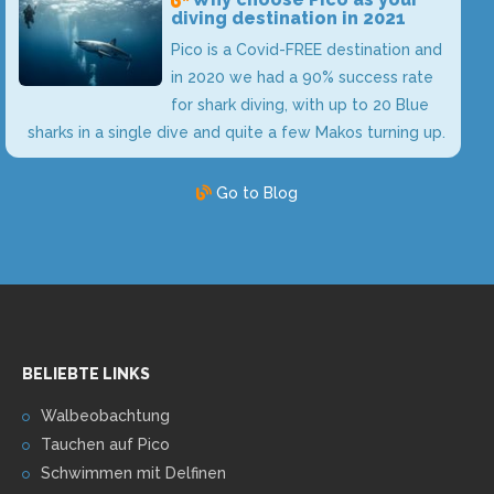
diving destination in 2021
Pico is a Covid-FREE destination and
in 2020 we had a 90% success rate
for shark diving, with up to 20 Blue
sharks in a single dive and quite a few Makos turning up.
Go to Blog
BELIEBTE LINKS
Walbeobachtung
Tauchen auf Pico
Schwimmen mit Delfinen