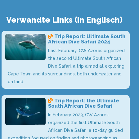
Verwandte Links (in Englisch)
Trip Report: Ultimate South
African Dive Safari 2024
Last February, CW Azores organized
the second Ultimate South African
Dive Safari, a trip aimed at exploring
Cape Town and its surroundings, both underwater and
on land.
Trip Report: the Ultimate
South African Dive Safari
In February 2023, CW Azores
organized the first Ultimate South
African Dive Safari, a 10-day guided
expedition focused on finding and photographing as