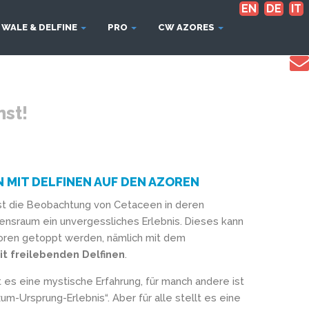
EN
DE
IT
WALE & DELFINE
PRO
CW AZORES
nst!
MIT DELFINEN AUF DEN AZOREN
st die Beobachtung von Cetaceen in deren
ensraum ein unvergessliches Erlebnis. Dieses kann
zoren getoppt werden, nämlich mit dem
 freilebenden Delfinen
.
st es eine mystische Erfahrung, für manch andere ist
zum-Ursprung-Erlebnis“. Aber für alle stellt es eine