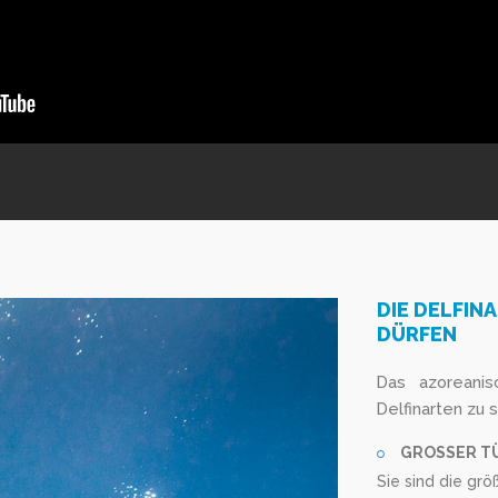
DIE DELFIN
DÜRFEN
Das azoreani
Delfinarten zu
GROSSER T
Sie sind die gr