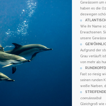
Gewässern um di
haben es die Oz
deswegen schön,
ATLANTISCH
Wie ihr Name sch
Erwachsenen. Si
unsere Gewässe
GEWÖHNLIC
Aufgrund der st
Grau verläuft i
von mehr als hu
RUNDKOPFD
Fast so riesig 
seinen runden 
weiße Narben, d
STREIFENDE
coeruleoalba
)
Gleichgroß wie 