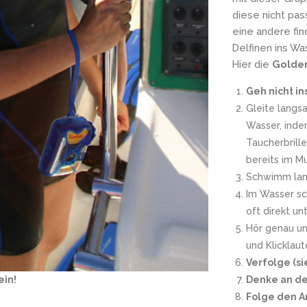
diese nicht pas
eine andere fin
Delfinen ins Wa
Hier die
Golde
Geh nicht in
Gleite langs
Wasser, inde
Taucherbrill
bereits im M
Schwimm la
Im Wasser sc
oft direkt un
Hör genau un
und Klicklau
Verfolge (si
ein!
Denke an de
Folge den A