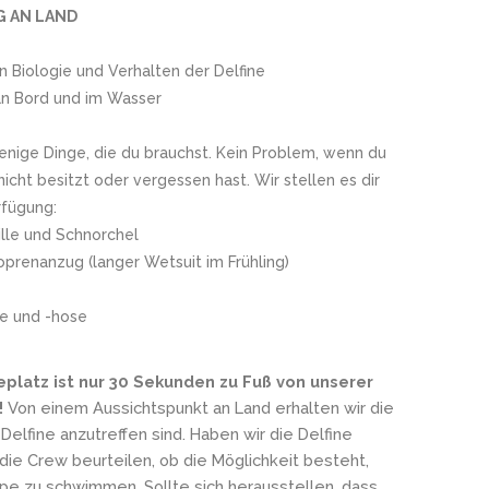
 AN LAND
in Biologie und Verhalten der Delfine
 an Bord und im Wasser
wenige Dinge, die du brauchst. Kein Problem, wenn du
icht besitzt oder vergessen hast. Wir stellen es dir
rfügung:
lle und Schnorchel
prenanzug (langer Wetsuit im Frühling)
e und -hose
platz ist nur 30 Sekunden zu Fuß von unserer
!
Von einem Aussichtspunkt an Land erhalten wir die
 Delfine anzutreffen sind. Haben wir die Delfine
die Crew beurteilen, ob die Möglichkeit besteht,
pe zu schwimmen. Sollte sich herausstellen, dass