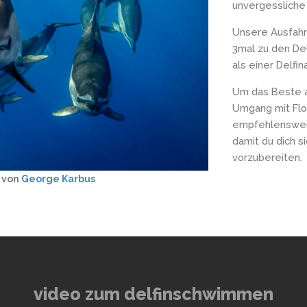
unvergessliche
Unsere Ausfahr
3mal zu den Del
als einer Delfi
Um das Beste au
Umgang mit Flo
empfehlenswert.
damit du dich s
vorzubereiten.
o von
George Karbus
video zum delfinschwimmen