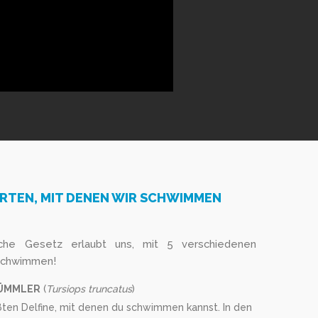
ARTEN, MIT DENEN WIR SCHWIMMEN
sche Gesetz erlaubt uns, mit 5 verschiedenen
 schwimmen!
ÜMMLER
(
Tursiops truncatus
)
ößten Delfine, mit denen du schwimmen kannst. In den