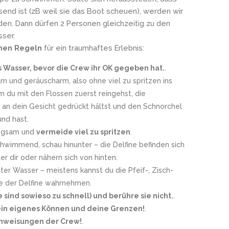
send ist (zB weil sie das Boot scheuen), werden wir
den. Dann dürfen 2 Personen gleichzeitig zu den
sser.
nen Regeln
für ein traumhaftes Erlebnis:
s Wasser, bevor die Crew ihr OK gegeben hat.
.
am und geräuscharm, also ohne viel zu spritzen ins
m du mit den Flossen zuerst reingehst, die
e an dein Gesicht gedrückt hältst und den Schnorchel
und hast.
ngsam und
vermeide viel zu spritzen
.
hwimmend, schau hinunter – die Delfine befinden sich
ter dir oder nähern sich von hinten.
ter Wasser – meistens kannst du die Pfeif-, Zisch-
te der Delfine wahrnehmen.
e sind sowieso zu schnell) und berühre sie nicht.
.
in eigenes Können und deine Grenzen!
.
nweisungen der Crew!
.