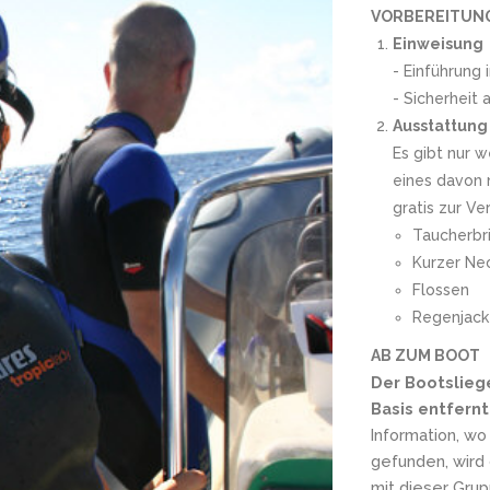
VORBEREITUNG
Einweisung
- Einführung 
- Sicherheit
Ausstattung
Es gibt nur 
eines davon n
gratis zur Ve
Taucherbri
Kurzer Neo
Flossen
Regenjack
AB ZUM BOOT
Der Bootsliege
Basis entfernt
Information, wo
gefunden, wird 
mit dieser Grup