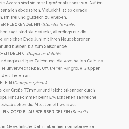
e Azoren sind sie meist größer als sonst wo. Auf ihn
eanarien abgesehen. Vielleicht ist es gerade
 ihn frei und glücklich zu erleben.
ER FLECKENDELFIN
(
Stenella frontalis
)
on sagt, sind sie gefleckt, allerdings nur die
e erreichen Ende Juni mit ihren Neugeborenen
r und bleiben bis zum Saisonende.
HER DELFIN
(
Delphinus delphis
)
undenglasartigen Zeichnung, die vom hellen Gelb ins
st er unverwechselbar. Oft treffen wir große Gruppen
ndert Tieren an.
ELFIN
(
Grampus griseus
)
wie der Große Tümmler und leicht erkennbar durch
Kopf. Hinzu kommen beim Erwachsenen zahlreiche
eshalb sehen die Ältesten oft weiß aus.
LFIN ODER BLAU-WEISSER DELFIN
(
Stenella
der Gewöhnliche Delfin, aber hier normalerweise