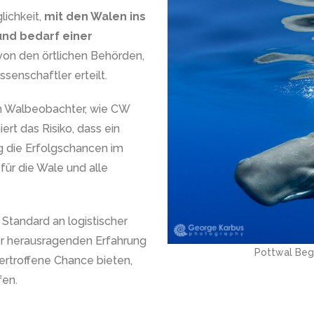
lichkeit,
mit den Walen ins
und bedarf einer
von den örtlichen Behörden,
senschaftler erteilt.
en Walbeobachter, wie CW
rt das Risiko, dass ein
g die Erfolgschancen im
ür die Wale und alle
Standard an logistischer
er herausragenden Erfahrung
Pottwal Beg
ertroffene Chance bieten,
fen.