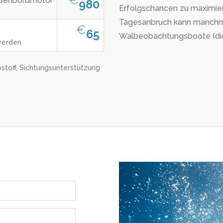
Außenbordmotor
980
Erfolgschancen zu maximier
Tagesanbruch kann manchma
€
65
Walbeobachtungsboote (die
werden
bstoff, Sichtungsunterstützung