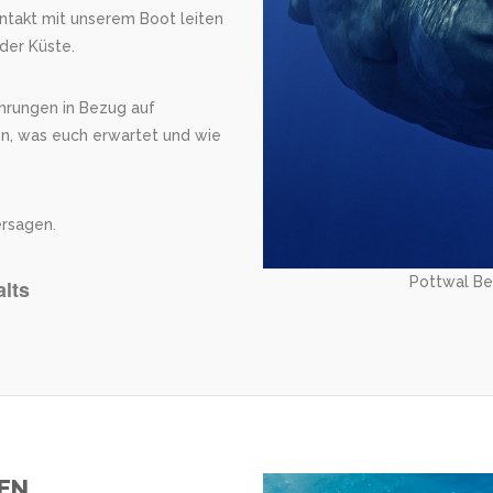
ntakt mit unserem Boot leiten
der Küste.
hrungen in Bezug auf
n, was euch erwartet und wie
rsagen.
Pottwal Be
lts
EN