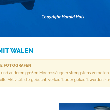
MIT WALEN
LE FOTOGRAFEN
 und anderen großen Meeressäugern strengstens verboten.
lle Aktivität, die gebucht, verkauft oder gekauft werden ka