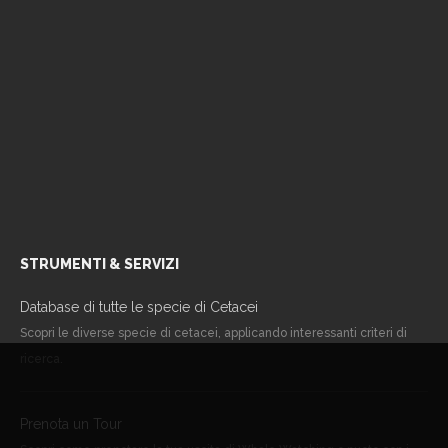
STRUMENTI & SERVIZI
Database di tutte le specie di Cetacei
Scopri le diverse specie di cetacei, applicando interessanti criteri di
ricerca.
Prenota un Tour