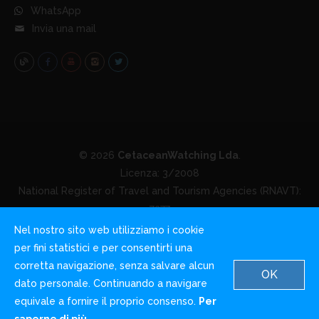
WhatsApp
Invia una mail
© 2026
CetaceanWatching Lda
.
Licenza: 3/2008
National Register of Travel and Tourism Agencies (RNAVT):
7277
Nel nostro sito web utilizziamo i cookie
Home
Chi siamo
Blog
Condizioni di utilizzo
per fini statistici e per consentirti una
Privacy e Cookies
Contattaci
corretta navigazione, senza salvare alcun
OK
dato personale. Continuando a navigare
equivale a fornire il proprio consenso.
Per
English
German
Italian