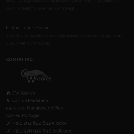
Scopri come prenotare la tua uscita di Whale Watching o nuoto con i
delfini al telefono, via email o WhatsApp.
Esplora Tour e Pacchetti
Trovi i tour e i pacchetti che meglio rispondono alle tue esigenze tra
quelli offerti d CW Azores.
CONTATTACI
CW Azores
Cais da Madalena
9950-305 Madalena do Pico
Azores, Portugal
+351 292 622 622
(ufficio)
+351 926 919 645
(cellulare)