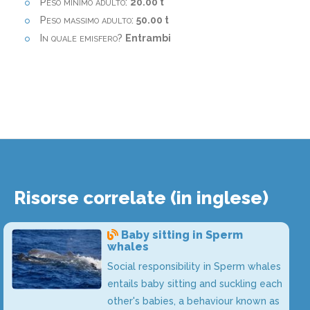
Peso minimo adulto:
20.00 t
Peso massimo adulto:
50.00 t
In quale emisfero?
Entrambi
Risorse correlate (in inglese)
Baby sitting in Sperm
whales
Social responsibility in Sperm whales
entails baby sitting and suckling each
other's babies, a behaviour known as