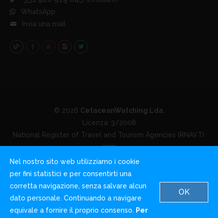
WhatsApp
Invia una mail
© 2026
CetaceanWatching Lda
.
Licenza: 3/2008
National Register of Travel and Tourism Agencies (RNAVT):
7277
Nel nostro sito web utilizziamo i cookie
Home
Chi siamo
Blog
Condizioni di utilizzo
per fini statistici e per consentirti una
Privacy e Cookies
Contattaci
corretta navigazione, senza salvare alcun
OK
dato personale. Continuando a navigare
equivale a fornire il proprio consenso.
Per
English
German
Italian